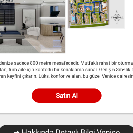
 denize sadece 800 metre mesafededir. Mutfaklı rahat bir oturma 
alan, tüm aile için konforlu bir konaklama sunar. Geniş 6.3m²'li
ın keyfini çıkarın. Lüks, konfor ve alan, bu güzel Venice dairesi
Satın Al
➔ Hakkında Detaylı Bilgi Venice