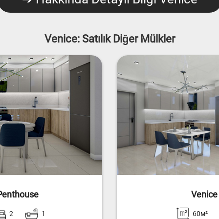
Venice: Satılık Diğer Mülkler
Penthouse
Venice
2
1
60м²