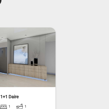
 1+1 Daire
1
1