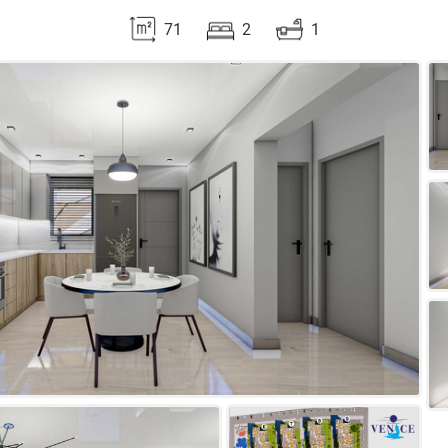
71
2
1