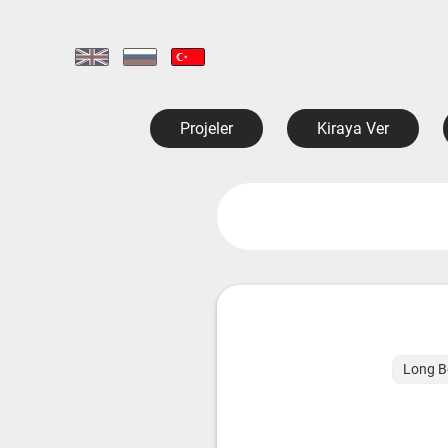
Projeler
Kiraya Ver
Long Be