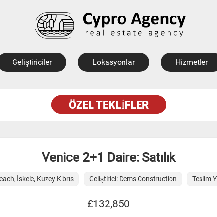
Geliştiriciler
Lokasyonlar
Hizmetler
ÖZEL TEKLIFLER
Venice 2+1 Daire: Satılık
ach, İskele, Kuzey Kıbrıs
Geliştirici: Dems Construction
Teslim Yı
£132,850