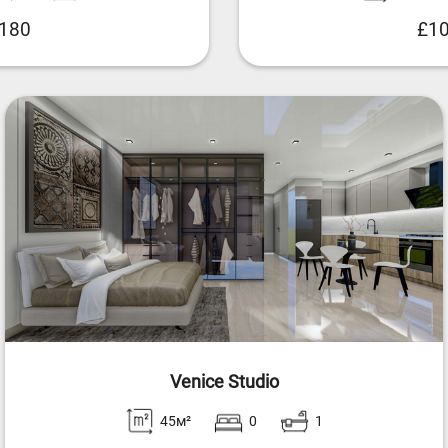
,180
£10
Venice Studio
45м²
0
1