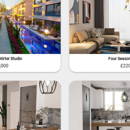
Dörter Studio
Four Season
,000
£220