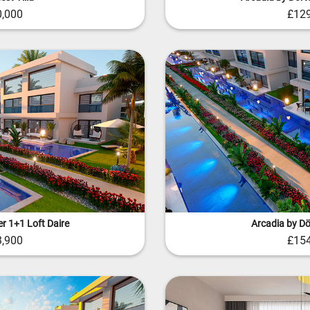
0,000
£129
er 1+1 Loft Daire
Arcadia by Dö
3,900
£154