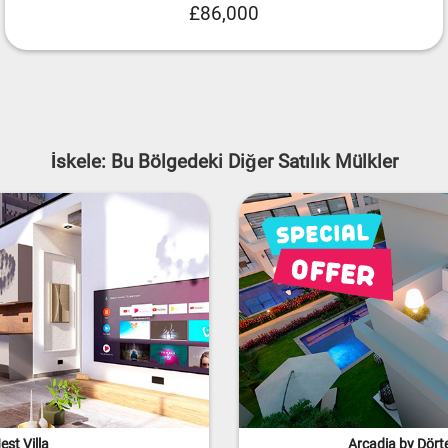
£86,000
İskele: Bu Bölgedeki Diğer Satılık Mülkler
est Villa
Arcadia by Dörte