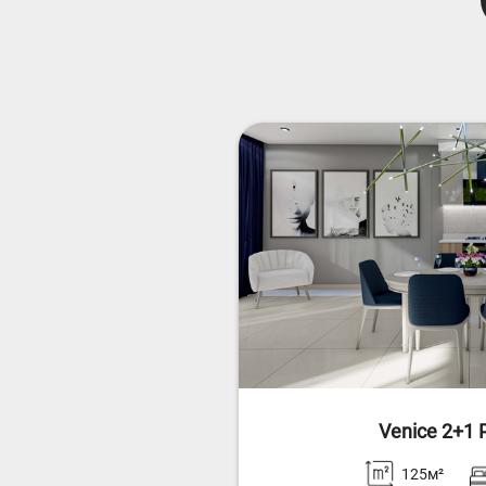
Venice 2+1 
125м²