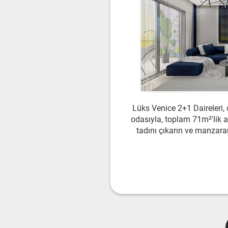
Lüks Venice 2+1 Daireleri,
odasıyla, toplam 71m²'lik 
tadını çıkarın ve manzaran