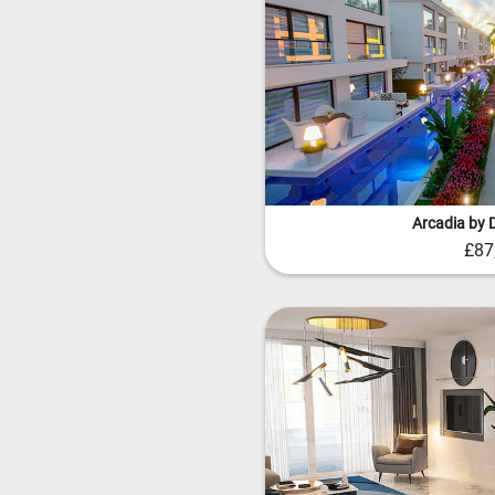
Arcadia by 
£87