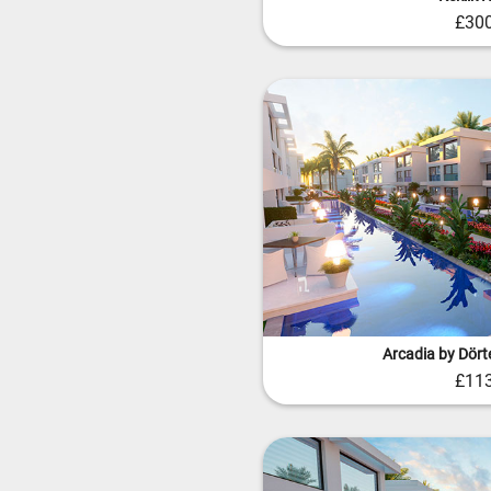
£30
Arcadia by Dört
£11