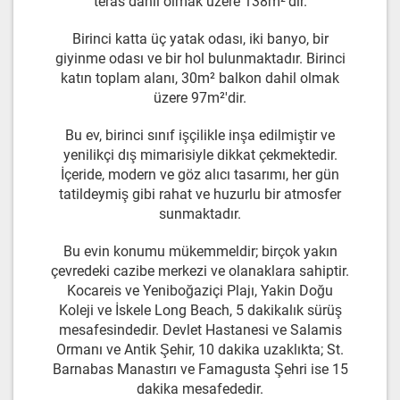
teras dahil olmak üzere 138m²'dir.
Birinci katta üç yatak odası, iki banyo, bir
giyinme odası ve bir hol bulunmaktadır. Birinci
katın toplam alanı, 30m² balkon dahil olmak
üzere 97m²'dir.
Bu ev, birinci sınıf işçilikle inşa edilmiştir ve
yenilikçi dış mimarisiyle dikkat çekmektedir.
İçeride, modern ve göz alıcı tasarımı, her gün
tatildeymiş gibi rahat ve huzurlu bir atmosfer
sunmaktadır.
Bu evin konumu mükemmeldir; birçok yakın
çevredeki cazibe merkezi ve olanaklara sahiptir.
Kocareis ve Yeniboğaziçi Plajı, Yakin Doğu
Koleji ve İskele Long Beach, 5 dakikalık sürüş
mesafesindedir. Devlet Hastanesi ve Salamis
Ormanı ve Antik Şehir, 10 dakika uzaklıkta; St.
Barnabas Manastırı ve Famagusta Şehri ise 15
dakika mesafededir.