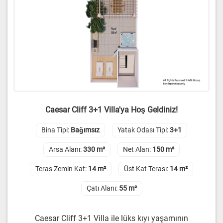
Caesar Cliff 3+1 Villa'ya Hoş Geldiniz!
Bina Tipi:
Bağımsız
Yatak Odası Tipi:
3+1
Arsa Alanı:
330 m²
Net Alan:
150 m²
Teras Zemin Kat:
14 m²
Üst Kat Terası:
14 m²
Çatı Alanı:
55 m²
Caesar Cliff 3+1 Villa ile lüks kıyı yaşamının