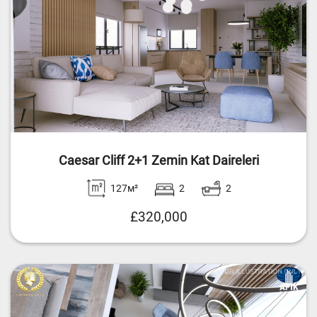
Caesar Cliff 2+1 Zemin Kat Daireleri
127м²
2
2
£320,000