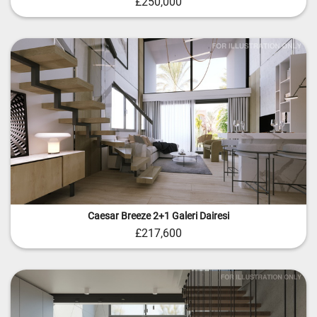
£250,000
Caesar Breeze 2+1 Galeri Dairesi
£217,600