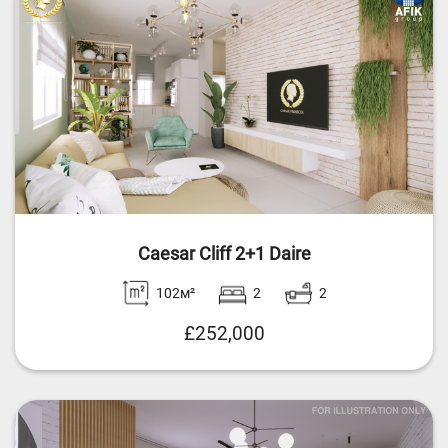
Caesar Cliff 2+1 Daire
102м²
2
2
£252,000