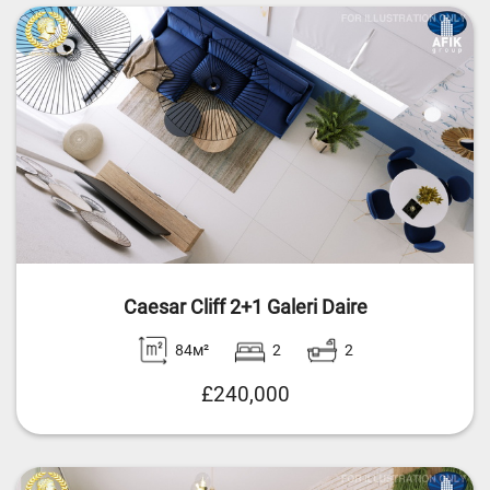
Caesar Cliff 2+1 Galeri Daire
84м²
2
2
£240,000