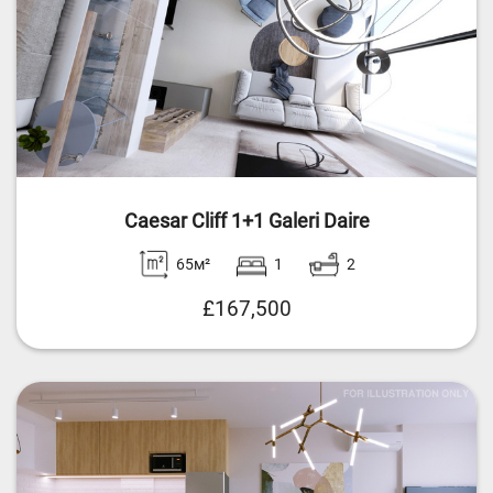
Caesar Cliff 1+1 Galeri Daire
65м²
1
2
£167,500