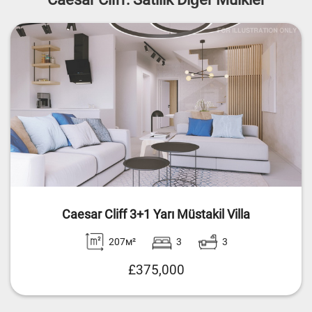
Caesar Cliff 3+1 Yarı Müstakil Villa
207м²
3
3
£375,000