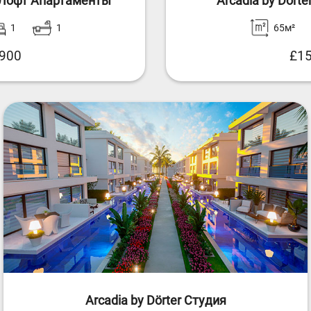
1 Лофт Апартаменты
Arcadia by Dört
1
1
65м²
,900
£15
Arcadia by Dörter Студия