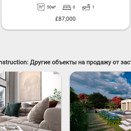
50м²
0
1
£87,000
nstruction: Другие объекты на продажу от з