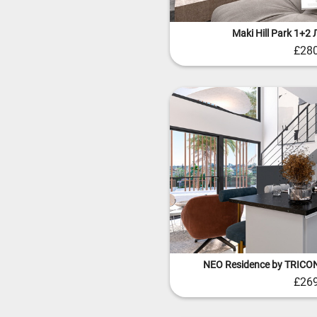
Maki Hill Park 1+
£28
NEO Residence by TRIC
£26