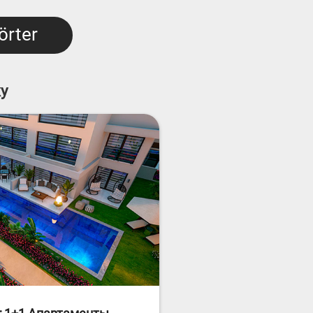
örter
жу