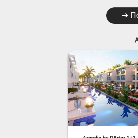
➔ По
A