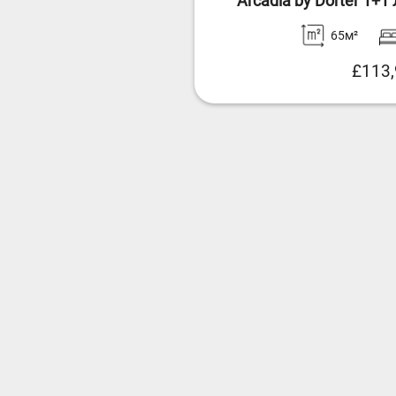
Arcadia by Dörter 1+
65м²
£113