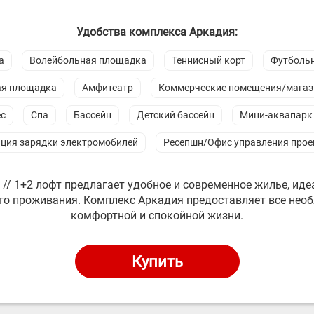
Удобства комплекса Аркадия:
а
Волейбольная площадка
Теннисный корт
Футбольн
ая площадка
Амфитеатр
Коммерческие помещения/мага
с
Спа
Бассейн
Детский бассейн
Мини-аквапарк
ция зарядки электромобилей
Ресепшн/Офис управления про
 // 1+2 лофт предлагает удобное и современное жилье, ид
го проживания. Комплекс Аркадия предоставляет все нео
комфортной и спокойной жизни.
Купить