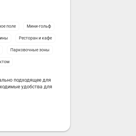
ое поле
Мини-гольф
зины
Ресторан и кафе
Парковочные зоны
ектом
еально подходящее для
бходимые удобства для