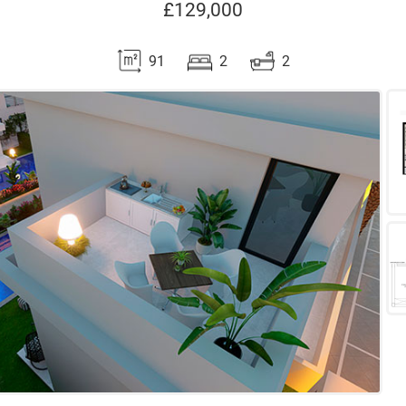
£129,000
91
2
2