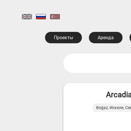
Проекты
Аренда
Arcadi
Boğaz, Искеле, С